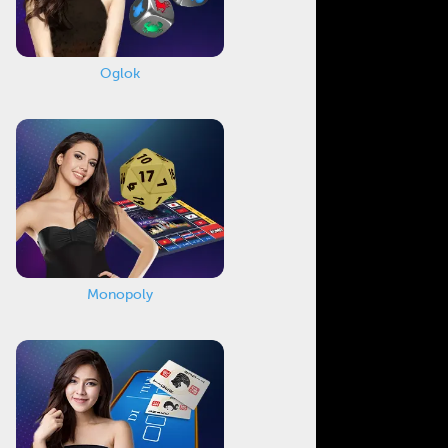
Oglok
Monopoly