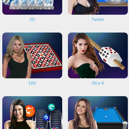
5D
Fantan
12D
Dice 6