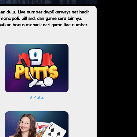
man dulu. Live number dwp0kerways.net hadir
onopoli, billiard, dan game seru lainnya.
patkan bonus menarik dari game live number
9 Putts