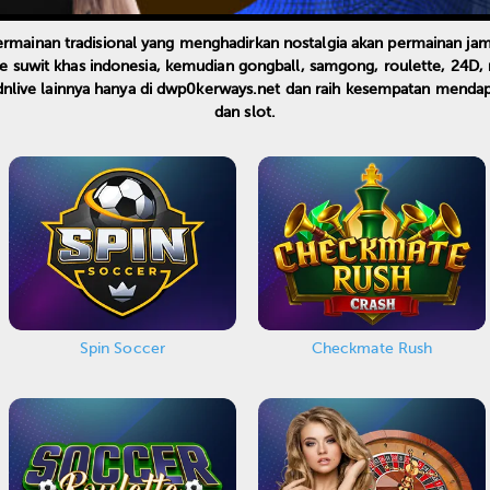
mainan tradisional yang menghadirkan nostalgia akan permainan ja
 suwit khas indonesia, kemudian gongball, samgong, roulette, 24D, m
dnlive lainnya hanya di dwp0kerways.net dan raih kesempatan menda
dan slot.
Spin Soccer
Checkmate Rush