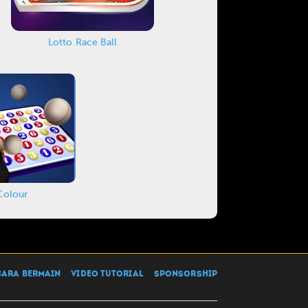
Lotto Race Ball
Colour
CARA BERMAIN
VIDEO TUTORIAL
SPONSORSHIP