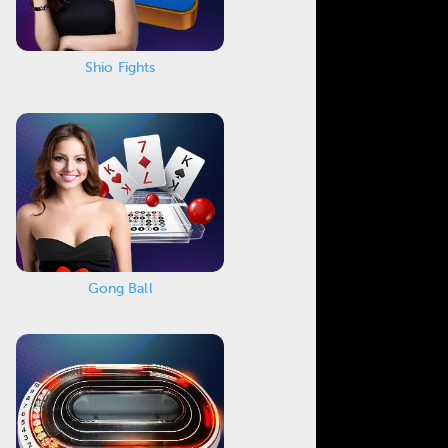
Shio Fights
Gong Ball