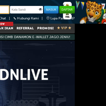
MASUK
 Chat |
Hubungi Kami |
Lupa Password?
NEW
AK IKAN
REFERRAL
PROMOSI
NAMON E-WALLET JAGO JENIUS MANDIRI MAYBANK MEGA OCBC PAN