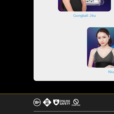
Gongball Jitu
Niu