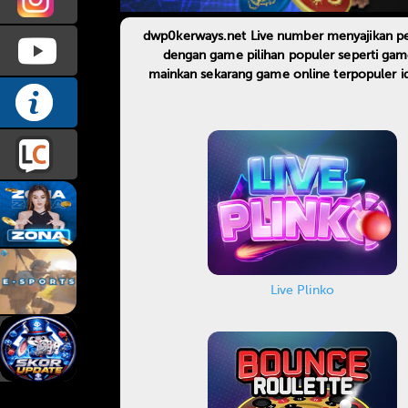
dwp0kerways.net Live number menyajikan per
DEWAPOKEROFFICIAL
dengan game pilihan populer seperti game
mainkan sekarang game online terpopuler i
INFO
DEWAPOKER
LIVE
CHAT
Live Plinko