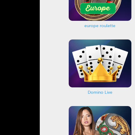
europe roulette
Domino Live