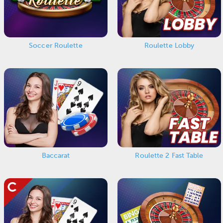
Soccer Roulette
Roulette Lobby
Baccarat
Roulette 2 Fast Table