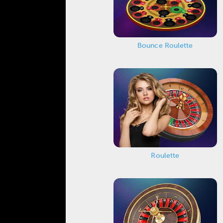
Bounce Roulette
Roulette